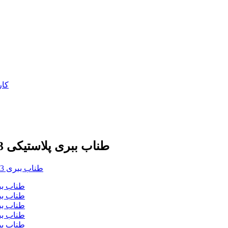
طناب ببری پلاستیکی 3 رشته پلی اتیلن پیچ خورده رنگ زرد و مشکی