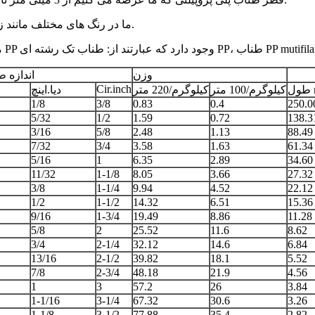
طناب های PP ما در رنگ های مختلف مانند زرد، قرمز، سبز، آبی، بنفش، سفید و سیاه موجود است.
وزن
اندازه 
Cir.inch
m
کیلوگرم/100 متر
کیلوگرم/220 متر
دیا.اینچ
1/8
3/8
0.83
0.4
250.0
5/32
1/2
1.59
0.72
138.3
3/16
5/8
2.48
1.13
88.49
7/32
3/4
3.58
1.63
61.34
5/16
1
6.35
2.89
34.60
11/32
1-1/8
8.05
3.66
27.32
3/8
1-1/4
9.94
4.52
22.12
1/2
1-1/2
14.32
6.51
15.36
9/16
1-3/4
19.49
8.86
11.28
5/8
2
25.52
11.6
8.62
3/4
2-1/4
32.12
14.6
6.84
13/16
2-1/2
39.82
18.1
5.52
7/8
2-3/4
48.18
21.9
4.56
1
3
57.2
26
3.84
1-1/16
3-1/4
67.32
30.6
3.26
1-1/8
3-1/2
77.88
35.4
2.82