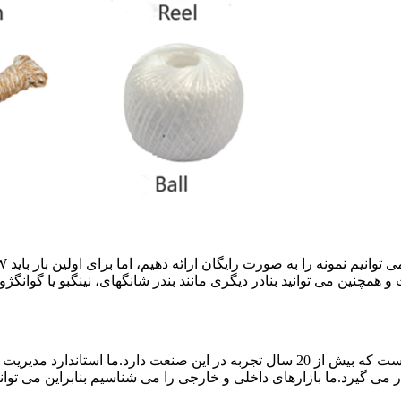
و همچنین می توانید بنادر دیگری مانند بندر شانگهای، نینگبو یا گوانگژو