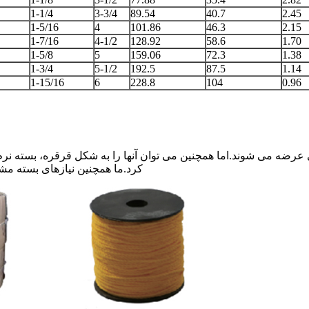
1-1/4
3-3/4
89.54
40.7
2.45
1-5/16
4
101.86
46.3
2.15
1-7/16
4-1/2
128.92
58.6
1.70
1-5/8
5
159.06
72.3
1.38
1-3/4
5-1/2
192.5
87.5
1.14
1-15/16
6
228.8
104
0.96
 پلی اتیلن ما معمولاً در یک سیم پیچ 220 متری و 100 متری عرضه می شوند.اما همچنین می توان آنه
کرد.ما همچنین نیازهای بسته مشت