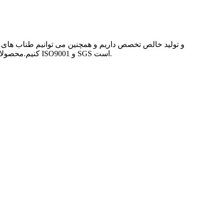
کنیم.محصولات ما به طور گسترده در کشاورزی، صنعت، شیلات، بسته بندی، بنادر و همچنین ورزش استفاده می شود.این شرکت دارای سیستم مدیریت ISO9001 و SGS است.