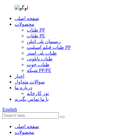
صفحه اصلی
محصولات
طناب PP
طناب PE
ریسمان پلی اتیلن
طناب فیلم اسپلیت PP
طناب پلی استر
طناب نایلونی
طناب جوت
شبکه PP/PE
اخبار
سوالات متداول
درباره ما
تور کارخانه
با ما تماس بگیرید
English
صفحه اصلی
محصولات