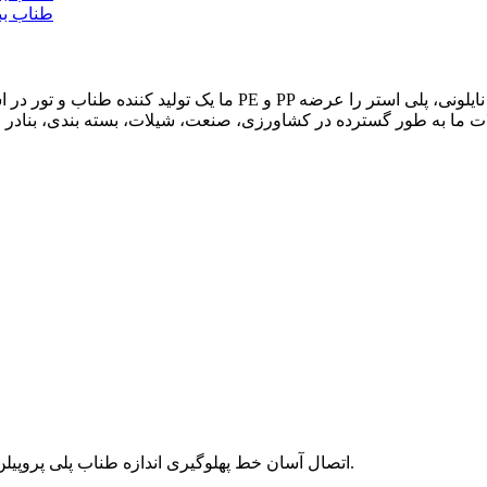
اتصال آسان خط پهلوگیری اندازه طناب پلی پروپیلن / وزن / رنگ / پیچش / بسته بندی ما خدمات سفارشی ارائه می دهیم.