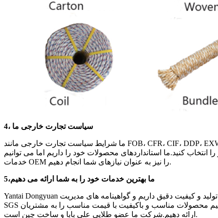
4، سیاست تجارت خارجی ما
ما شرایط سیاست تجارت خارجی مانند FOB، CFR، CIF، DDP، EXW را می پذیریم.زمان تولید حدود 30-45 روز است.قبل از تولید، ما می توانیم نمونه را به صورت رایگان ارائه دهیم، اما برای اولین بار باید
 را انتخاب کنید.ما استانداردهای محصولات خود را داریم اما می توانیم
خدمات OEM را نیز به عنوان نیازهای شما انجام دهیم.
ما بهترین خدمات خود را به شما ارائه می دهیم
،
5
Yantai Dongyuan یک تولید کننده و صادر کننده طناب، تور، ریسمان حرفه ای است که بیش از 20 سال تجربه در این صنعت دارد.ما استاندارد مدیریت تولید و کیفیت دقیق داریم و گواهینامه های مدیریت ISO و
SGS را گذرانده ایم.محصولات ما به خوبی مورد استقبال مشتریان قرار می گیرد.ما بازارهای داخلی و خارجی را می شناسیم بنابراین می توانیم محصولات مناسب و باکیفیت با قیمت مناسب را به مشتریان
ارائه دهیم.شرکت ما عضو طلایی علی بابا و ساخت چین است.