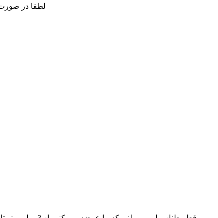
لطفا در صورت وجود
قطر طناب پلی پروپیلنی که ما عرضه می کنیم از 3 میلی متر تا 22 میلی متر متغیر است.معمولا 3 یا 4 رشته ساخت و ساز پیچ خورده.