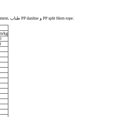
ما از 100٪ مواد گرانول جدید برای تولید استفاده می کنیم.4 نوع طناب PP وجود دارد که عبارتند از: طناب تک رشته ای PP، طناب PP mutifilament، طناب PP danline و PP split filem rope.
طول /kg
0
1