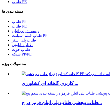
طناب PE
دسته بندی ها
طناب PP
طناب PE
ریسمان پلی اتیلن
طناب فیلم اسپلیت PP
طناب پلی استر
طناب نایلونی
طناب جوت
شبکه PP/PE
محصولات ویژه
کاربری گلخانه ای کشاورزی ...
طناب پیچشی طناب پلی اتیلن قرمز در ج...