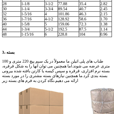
28
1-1/8
3-1/2
77.88
35.4
2.82
30
1-1/4
3-3/4
89.54
40.7
2.45
32
1-5/16
4
101.86
46.3
2.15
36
1-7/16
4-1/2
128.92
58.6
1.70
40
1-5/8
5
159.06
72.3
1.38
44
1-3/4
5-1/2
192.5
87.5
1.14
48
1-15/16
6
228.8
104
0.96
3، بسته
طناب های پلی اتیلن ما معمولاً در یک سیم پیچ 220 متری و 100
متری عرضه می شوند.اما همچنین می توان آنها را به شکل قرقره،
بسته نرم افزاری، قرقره و سپس کیسه یا کارتن بافته شده بیرونی
بسته بندی کرد.ما همچنین نیازهای بسته مشتری را در مورد بسته
ارائه می دهیم.نگاه کردن به فرم های بسته زیر