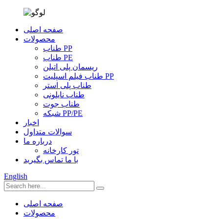
صفحه اصلی
محصولات
طناب PP
طناب PE
ریسمان پلی اتیلن
طناب فیلم اسپلیت PP
طناب پلی استر
طناب نایلونی
طناب جوت
شبکه PP/PE
اخبار
سوالات متداول
درباره ما
تور کارخانه
با ما تماس بگیرید
English
صفحه اصلی
محصولات