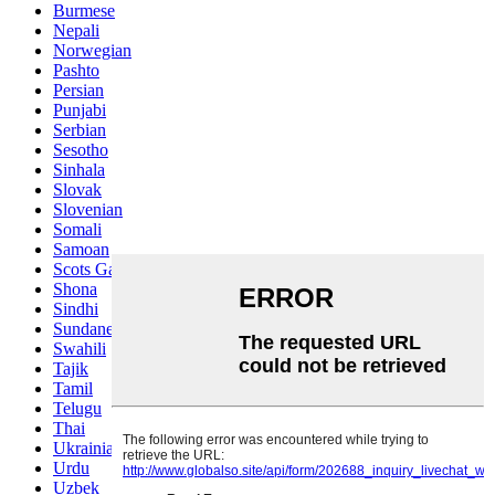
Burmese
Nepali
Norwegian
Pashto
Persian
Punjabi
Serbian
Sesotho
Sinhala
Slovak
Slovenian
Somali
Samoan
Scots Gaelic
Shona
Sindhi
Sundanese
Swahili
Tajik
Tamil
Telugu
Thai
Ukrainian
Urdu
Uzbek