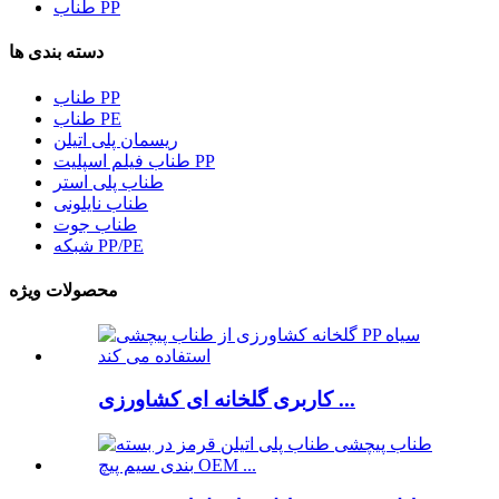
طناب PP
دسته بندی ها
طناب PP
طناب PE
ریسمان پلی اتیلن
طناب فیلم اسپلیت PP
طناب پلی استر
طناب نایلونی
طناب جوت
شبکه PP/PE
محصولات ویژه
کاربری گلخانه ای کشاورزی ...