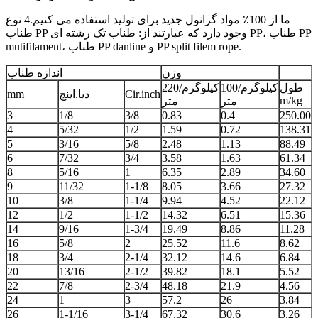
ما از 100٪ مواد گرانول جدید برای تولید استفاده می کنیم.4 نوع
طناب PP وجود دارد که عبارتند از: طناب تک رشته ای PP، طناب PP
mutifilament، طناب PP danline و PP split filem rope.
وزن
اندازه طناب
طول
کیلوگرم/100
کیلوگرم/220
Cir.inch
دیا.اینچ
mm
m/kg
متر
متر
3
1/8
3/8
0.83
0.4
250.00
4
5/32
1/2
1.59
0.72
138.31
5
3/16
5/8
2.48
1.13
88.49
6
7/32
3/4
3.58
1.63
61.34
8
5/16
1
6.35
2.89
34.60
9
11/32
1-1/8
8.05
3.66
27.32
10
3/8
1-1/4
9.94
4.52
22.12
12
1/2
1-1/2
14.32
6.51
15.36
14
9/16
1-3/4
19.49
8.86
11.28
16
5/8
2
25.52
11.6
8.62
18
3/4
2-1/4
32.12
14.6
6.84
20
13/16
2-1/2
39.82
18.1
5.52
22
7/8
2-3/4
48.18
21.9
4.56
24
1
3
57.2
26
3.84
26
1-1/16
3-1/4
67.32
30.6
3.26