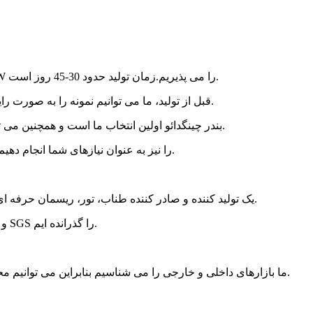
ما شرایط سیاست تجارت خارجی مانند FOB، CFR، CIF، DDP، EXW را می پذیریم.زمان تولید حدود 30-45 روز است.
قبل از تولید، ما می توانیم نمونه را به صورت رایگان ارائه دهیم، اما برای اولین بار باید هزینه حمل و نقل را تحمل کنید.
بندر چینگدائو اولین انتخاب ما است و همچنین می توانید بنادر دیگری مانند بندر شانگهای، نینگبو یا گوانگژو را انتخاب کنید.
ما استانداردهای محصولات خود را داریم اما می توانیم خدمات OEM را نیز به عنوان نیازهای شما انجام دهیم.
Yantai Dongyuan یک تولید کننده و صادر کننده طناب، تور، ریسمان حرفه ای است که بیش از سال ها تجربه در این صنعت دارد.
ما استاندارد تولید و مدیریت کیفیت دقیق داریم و گواهی مدیریت ISO و SGS را گذرانده ایم.
ما بازارهای داخلی و خارجی را می شناسیم بنابراین می توانیم محصولات مناسب و باکیفیت با قیمت مناسب را به مشتریان ارائه دهیم.