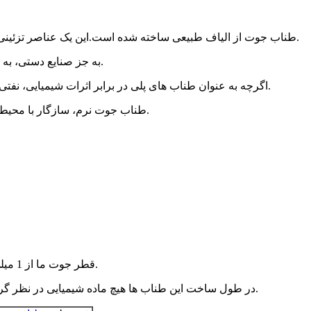
طناب جوت از الیاف طبیعی ساخته شده است.این یک عناصر تزئینی شگفت انگیز برای طراحی داخلی و همچنین طراحی فضای باز است.
به جز صنایع دستی، به طور گسترده در باغ، عرشه، کشاورزی و ماهیگیری استفاده می شود.
اگرچه به عنوان طناب های پلی در برابر اثرات شیمیایی، نفتی، آب و هوایی مقاوم یا مقاوم نیست، اما برتری های خاص خود را دارد.
طناب جوت نرم، سازگار با محیط زیست و لغزنده نیست.این یک انتخاب عالی برای خاراندن گربه است.
قطر جوت ما از 1 میلی متر تا 50 میلی متر متغیر است.معمولاً 3 یا 4 رشته پیچ خورده است.
در طول ساخت این طناب ها هیچ ماده شیمیایی در نظر گرفته نشده است.و قیمت این طناب ها برای مردم عادی مطلوب است.