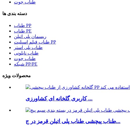
طناب جوت
دسته بندی ها
طناب PP
طناب PE
ریسمان پلی اتیلن
طناب فیلم اسپلیت PP
طناب پلی استر
طناب نایلونی
طناب جوت
شبکه PP/PE
محصولات ویژه
کاربری گلخانه ای کشاورزی ...
طناب پیچشی طناب پلی اتیلن قرمز در ج...