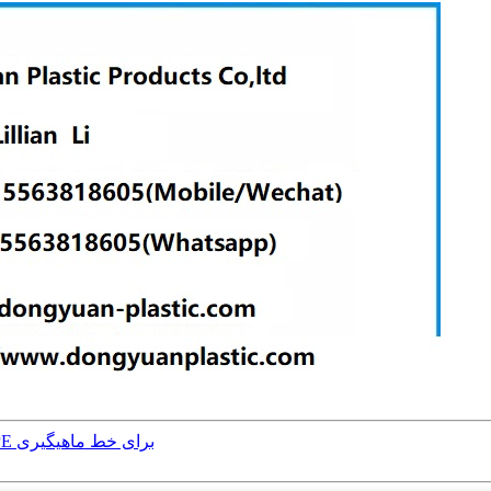
فروش داغ طناب ماهیگیری با رنگ های مختلف طناب PP/PE برای خط ماهیگیری