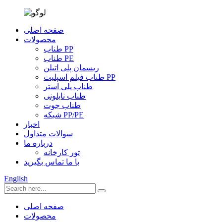
صفحه اصلی
محصولات
طناب PP
طناب PE
ریسمان پلی اتیلن
طناب فیلم اسپلیت PP
طناب پلی استر
طناب نایلونی
طناب جوت
شبکه PP/PE
اخبار
سوالات متداول
درباره ما
تور کارخانه
با ما تماس بگیرید
English
صفحه اصلی
محصولات